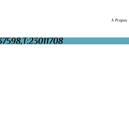
À Propos
7598,T:23011708