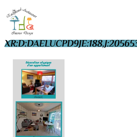
XR:D:DAELUCPD9JE:188,J:205653