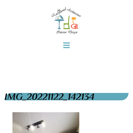
IMG_20221122_142134