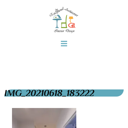
IMG_20210618_183222