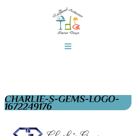
CHARLIE-S-GEMS-LOGO-
1672249176