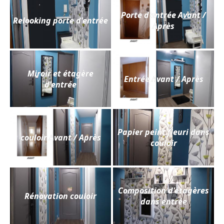
Porte d'entrée Avant /
Relooking porte d'entrée
Après
Miroir et étagère
Entrée Avant / Après
d'entrée
Papier peint fleuri dans
couloir Avant / Après
couloir
Composition d'étagères
Rénovation couloir
dans entrée